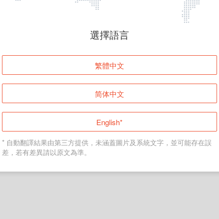
頁面無法顯示
選擇語言
發生錯誤！請登入並再試一次或回到主頁。
繁體中文
登入
简体中文
返回首頁
English*
* 自動翻譯結果由第三方提供，未涵蓋圖片及系統文字，並可能存在誤
差，若有差異請以原文為準。