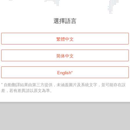
頁面無法顯示
選擇語言
發生錯誤！請登入並再試一次或回到主頁。
繁體中文
登入
简体中文
返回首頁
English*
* 自動翻譯結果由第三方提供，未涵蓋圖片及系統文字，並可能存在誤
差，若有差異請以原文為準。