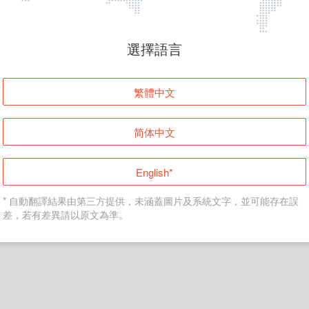
頁面無法顯示
選擇語言
發生錯誤！請登入並再試一次或回到主頁。
繁體中文
登入
简体中文
返回首頁
English*
* 自動翻譯結果由第三方提供，未涵蓋圖片及系統文字，並可能存在誤
差，若有差異請以原文為準。