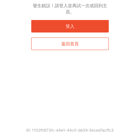
發生錯誤！請登入並再試一次或回到主
頁。
登入
返回首頁
確定
ID: 1102f0673fc-e4e1-44c0-bb39-5eced7acffc3