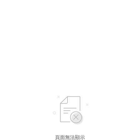
選擇語言
繁體中文
简体中文
English*
* 自動翻譯結果由第三方提供，未涵蓋圖片及系統文字，並可能存在誤差，若有
差異請以原文為準。
頁面無法顯示