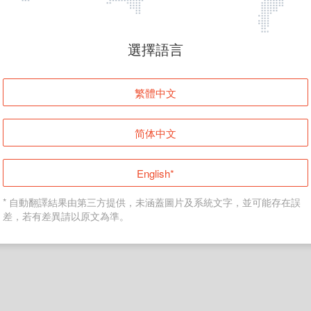
頁面無法顯示
選擇語言
發生錯誤！請登入並再試一次或回到主頁。
繁體中文
登入
简体中文
返回首頁
English*
* 自動翻譯結果由第三方提供，未涵蓋圖片及系統文字，並可能存在誤
差，若有差異請以原文為準。