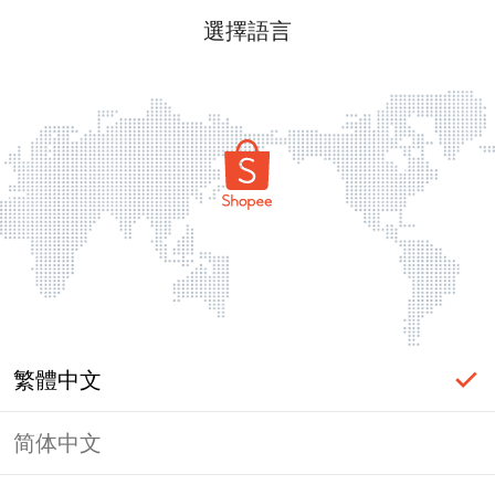
選擇語言
繁體中文
简体中文
頁面無法顯示