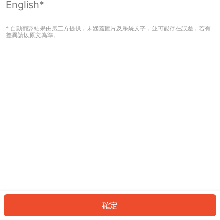
English*
發生錯誤！請登入並再試一次或回到主
頁。
* 自動翻譯結果由第三方提供，未涵蓋圖片及系統文字，並可能存在誤差，若有
差異請以原文為準。
登入
返回首頁
確定
ID: 662d94dae88-07c5-4b31-a91b-f9e6d00e397a