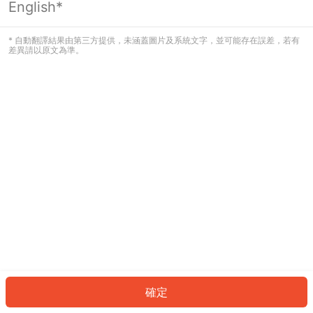
English*
發生錯誤！請登入並再試一次或回到主
頁。
* 自動翻譯結果由第三方提供，未涵蓋圖片及系統文字，並可能存在誤差，若有
差異請以原文為準。
登入
返回首頁
確定
ID: 331fe21bd2e-9a82-4e4f-87c0-2cc6cb9bd3bc