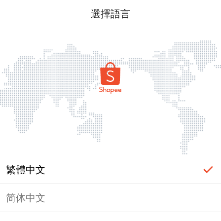
選擇語言
繁體中文
简体中文
頁面無法顯示