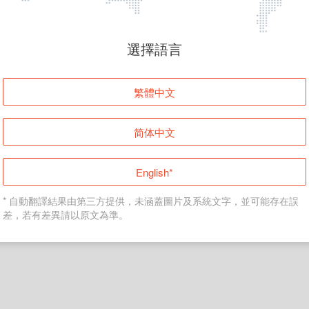
頁面無法顯示
選擇語言
發生錯誤！請登入並再試一次或回到主頁。
繁體中文
登入
简体中文
返回首頁
English*
* 自動翻譯結果由第三方提供，未涵蓋圖片及系統文字，並可能存在誤
差，若有差異請以原文為準。