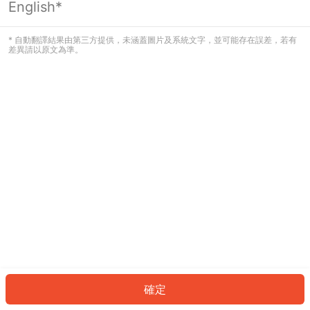
English*
發生錯誤！請登入並再試一次或回到主
頁。
* 自動翻譯結果由第三方提供，未涵蓋圖片及系統文字，並可能存在誤差，若有
差異請以原文為準。
登入
返回首頁
確定
ID: 7698a7552b0-30d2-474d-b144-162a874c12c0