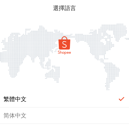
選擇語言
繁體中文
简体中文
頁面無法顯示