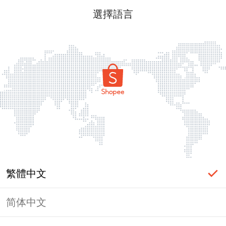
選擇語言
繁體中文
简体中文
頁面無法顯示