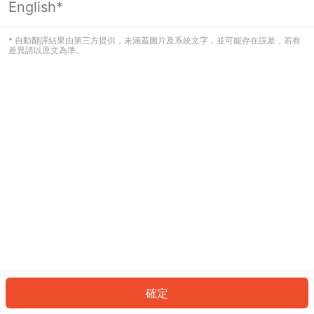
English*
發生錯誤！請登入並再試一次或回到主
頁。
* 自動翻譯結果由第三方提供，未涵蓋圖片及系統文字，並可能存在誤差，若有
差異請以原文為準。
登入
返回首頁
確定
ID: 41362d109d4-435d-40ff-afda-47ecd7263a88