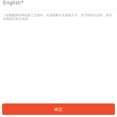
English*
發生錯誤！請登入並再試一次或回到主
頁。
* 自動翻譯結果由第三方提供，未涵蓋圖片及系統文字，並可能存在誤差，若有
差異請以原文為準。
登入
返回首頁
確定
ID: 983597e66d4-c41b-4c25-9419-a735119129ef