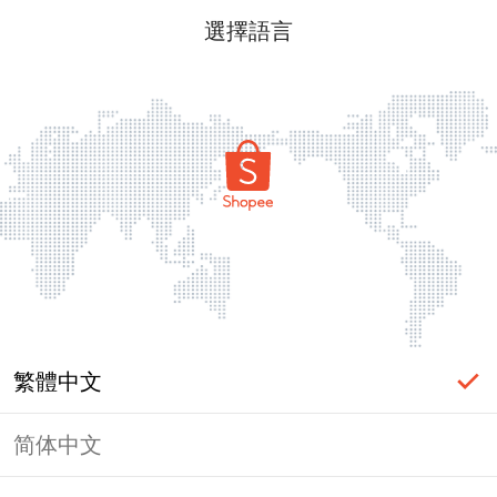
選擇語言
繁體中文
简体中文
頁面無法顯示