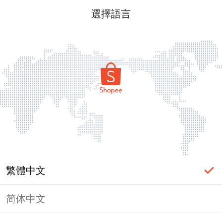
選擇語言
繁體中文
简体中文
頁面無法顯示