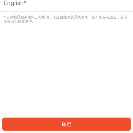
English*
發生錯誤！請登入並再試一次或回到主
頁。
* 自動翻譯結果由第三方提供，未涵蓋圖片及系統文字，並可能存在誤差，若有
差異請以原文為準。
登入
返回首頁
確定
ID: 648a9f8dac-eb2a-4af1-a37a-cada29ac6505