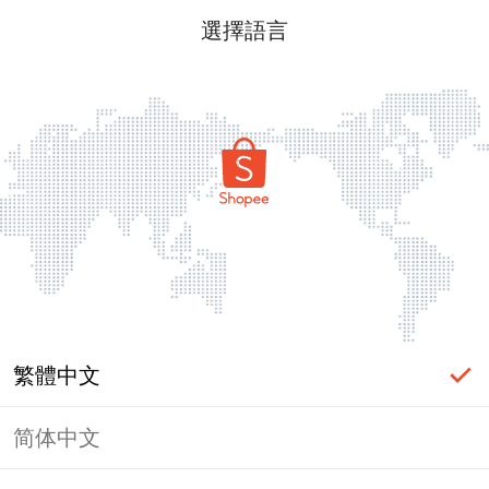
選擇語言
繁體中文
简体中文
頁面無法顯示