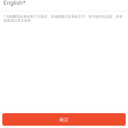
English*
發生錯誤！請登入並再試一次或回到主
頁。
* 自動翻譯結果由第三方提供，未涵蓋圖片及系統文字，並可能存在誤差，若有
差異請以原文為準。
登入
返回首頁
確定
ID: 321335cdd21-8c8a-49b2-bcb8-0dfc91702e7b