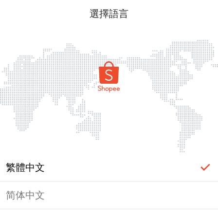
選擇語言
繁體中文
简体中文
頁面無法顯示