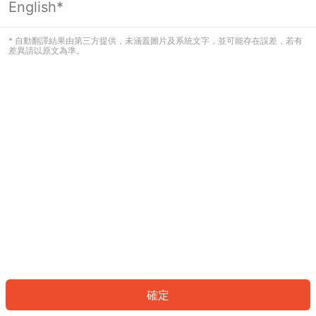
English*
發生錯誤！請登入並再試一次或回到主
頁。
* 自動翻譯結果由第三方提供，未涵蓋圖片及系統文字，並可能存在誤差，若有
差異請以原文為準。
登入
返回首頁
確定
ID: 406826d1425-e6e5-448e-800d-09be627a1a8d