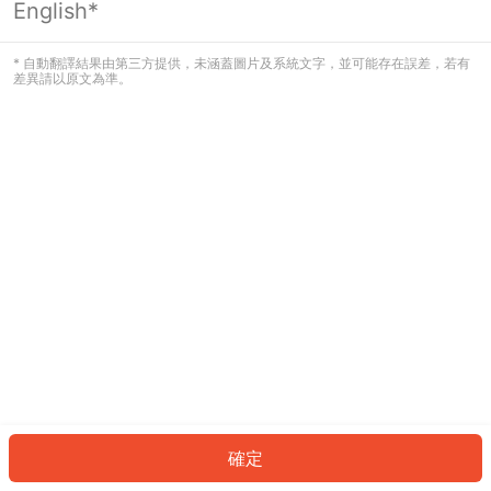
English*
發生錯誤！請登入並再試一次或回到主
頁。
* 自動翻譯結果由第三方提供，未涵蓋圖片及系統文字，並可能存在誤差，若有
差異請以原文為準。
登入
返回首頁
確定
ID: 778b14a7d89-3c62-4cd1-846d-d3b5d8cb8e2e