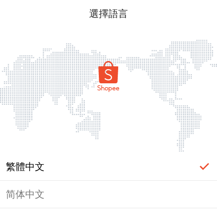
選擇語言
繁體中文
简体中文
頁面無法顯示