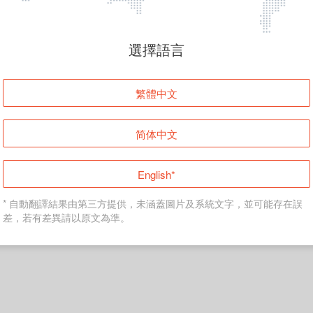
頁面無法顯示
選擇語言
發生錯誤！請登入並再試一次或回到主頁。
繁體中文
登入
简体中文
返回首頁
English*
* 自動翻譯結果由第三方提供，未涵蓋圖片及系統文字，並可能存在誤
差，若有差異請以原文為準。