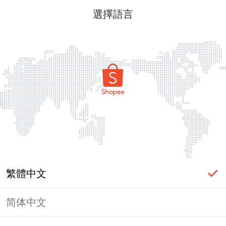
選擇語言
繁體中文
简体中文
頁面無法顯示