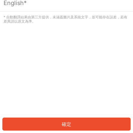
English*
發生錯誤！請登入並再試一次或回到主
頁。
* 自動翻譯結果由第三方提供，未涵蓋圖片及系統文字，並可能存在誤差，若有
差異請以原文為準。
登入
返回首頁
確定
ID: 2212cfa360b-d214-46b9-9877-fae97b8d9b3a