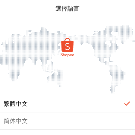
選擇語言
繁體中文
简体中文
頁面無法顯示