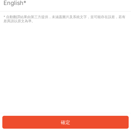
English*
發生錯誤！請登入並再試一次或回到主
頁。
* 自動翻譯結果由第三方提供，未涵蓋圖片及系統文字，並可能存在誤差，若有
差異請以原文為準。
登入
返回首頁
確定
ID: 194a65087fa-3204-44cc-b146-c8007dc4ddac