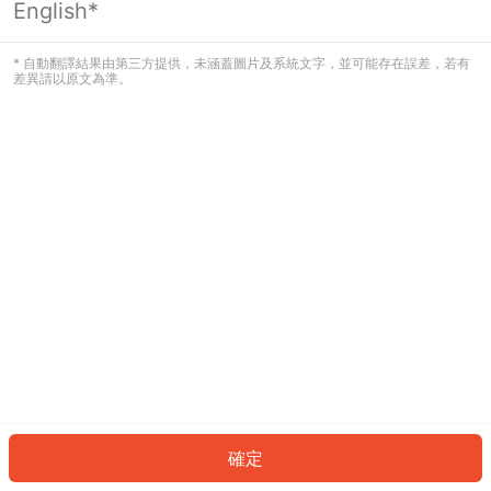
English*
發生錯誤！請登入並再試一次或回到主
頁。
* 自動翻譯結果由第三方提供，未涵蓋圖片及系統文字，並可能存在誤差，若有
差異請以原文為準。
登入
返回首頁
確定
ID: 111e3b31e82-9d3c-424c-a0ec-d33dc9daeafa