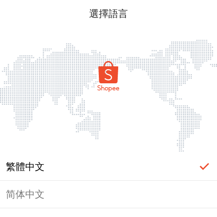
選擇語言
繁體中文
简体中文
頁面無法顯示