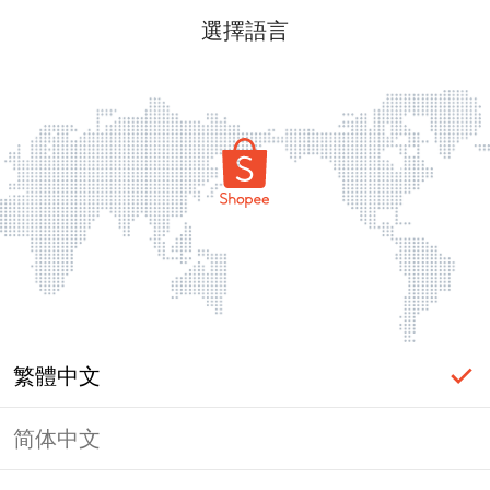
選擇語言
繁體中文
简体中文
頁面無法顯示