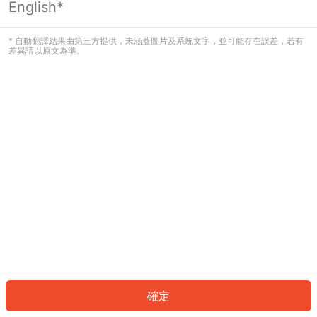
English*
發生錯誤！請登入並再試一次或回到主
頁。
* 自動翻譯結果由第三方提供，未涵蓋圖片及系統文字，並可能存在誤差，若有
差異請以原文為準。
登入
返回首頁
確定
ID: 6438c8e5446-6161-4e8d-a32c-d9e772660f3a