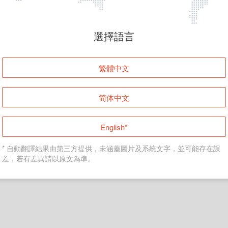
頁面無法顯示
選擇語言
發生錯誤！請登入並再試一次或回到主頁。
繁體中文
登入
简体中文
返回首頁
English*
* 自動翻譯結果由第三方提供，未涵蓋圖片及系統文字，並可能存在誤
差，若有差異請以原文為準。