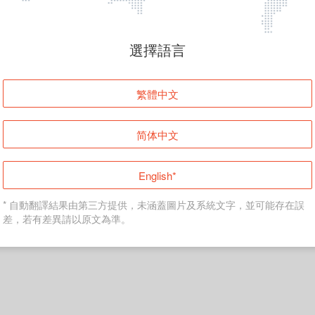
頁面無法顯示
選擇語言
發生錯誤！請登入並再試一次或回到主頁。
繁體中文
登入
简体中文
返回首頁
English*
* 自動翻譯結果由第三方提供，未涵蓋圖片及系統文字，並可能存在誤
差，若有差異請以原文為準。