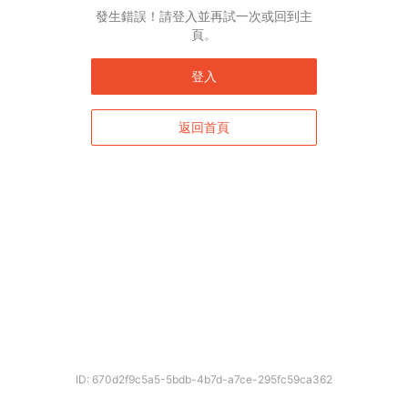
發生錯誤！請登入並再試一次或回到主
頁。
登入
返回首頁
ID: 670d2f9c5a5-5bdb-4b7d-a7ce-295fc59ca362