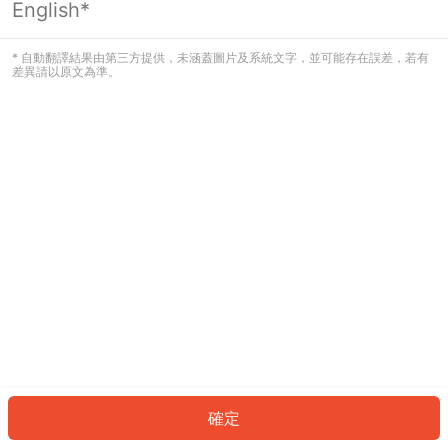
English*
發生錯誤！請登入並再試一次或回到主
頁。
* 自動翻譯結果由第三方提供，未涵蓋圖片及系統文字，並可能存在誤差，若有
差異請以原文為準。
登入
返回首頁
確定
ID: 99cf07b5ae-800e-47ab-960c-248faa4eb133