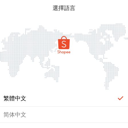
選擇語言
繁體中文
简体中文
頁面無法顯示