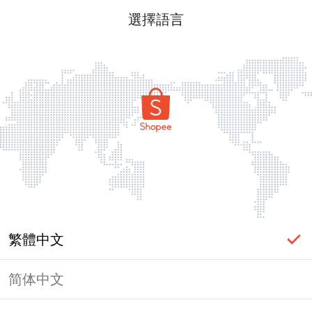
選擇語言
繁體中文
简体中文
頁面無法顯示