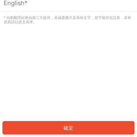
English*
發生錯誤！請登入並再試一次或回到主
頁。
* 自動翻譯結果由第三方提供，未涵蓋圖片及系統文字，並可能存在誤差，若有
差異請以原文為準。
登入
返回首頁
確定
ID: 464130028ba-9a52-4b81-bfb5-37d07f4fbc82