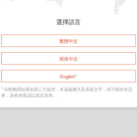
頁面無法顯示
選擇語言
發生錯誤！請登入並再試一次或回到主頁。
繁體中文
登入
简体中文
返回首頁
English*
* 自動翻譯結果由第三方提供，未涵蓋圖片及系統文字，並可能存在誤
差，若有差異請以原文為準。