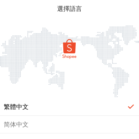
選擇語言
繁體中文
简体中文
頁面無法顯示