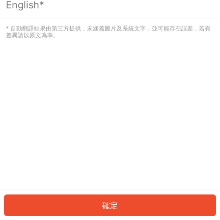
English*
發生錯誤！請登入並再試一次或回到主
頁。
* 自動翻譯結果由第三方提供，未涵蓋圖片及系統文字，並可能存在誤差，若有
差異請以原文為準。
登入
返回首頁
確定
ID: 44f7fbf55d-f0d4-4d27-a7e9-779355964e5c