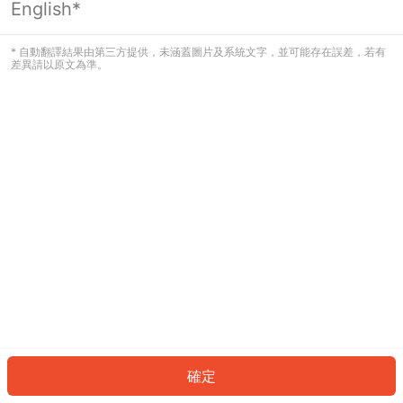
English*
發生錯誤！請登入並再試一次或回到主
頁。
* 自動翻譯結果由第三方提供，未涵蓋圖片及系統文字，並可能存在誤差，若有
差異請以原文為準。
登入
返回首頁
確定
ID: 610142696d3-fa0b-4eb7-a10e-8795db2cb66c