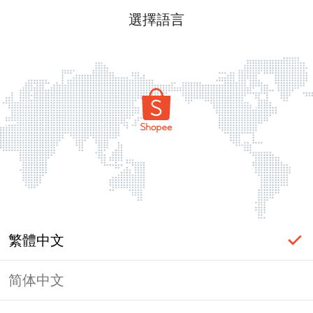
選擇語言
繁體中文
简体中文
頁面無法顯示