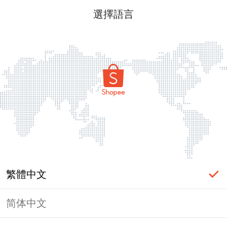
選擇語言
繁體中文
简体中文
頁面無法顯示