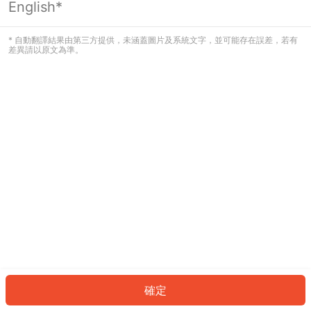
English*
發生錯誤！請登入並再試一次或回到主
頁。
* 自動翻譯結果由第三方提供，未涵蓋圖片及系統文字，並可能存在誤差，若有
差異請以原文為準。
登入
返回首頁
確定
ID: 805a329a62-ded9-44c5-b6b8-a6e88dc27a5d