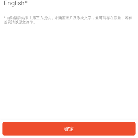
English*
發生錯誤！請登入並再試一次或回到主
頁。
* 自動翻譯結果由第三方提供，未涵蓋圖片及系統文字，並可能存在誤差，若有
差異請以原文為準。
登入
返回首頁
確定
ID: 144d8c1fc77-c072-46fa-9086-07a63b4c3699