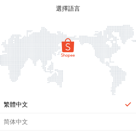
選擇語言
繁體中文
简体中文
頁面無法顯示