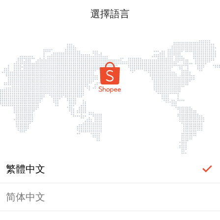
選擇語言
繁體中文
简体中文
頁面無法顯示