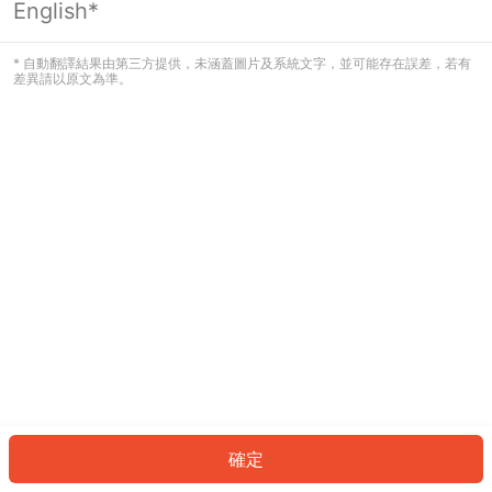
English*
發生錯誤！請登入並再試一次或回到主
頁。
* 自動翻譯結果由第三方提供，未涵蓋圖片及系統文字，並可能存在誤差，若有
差異請以原文為準。
登入
返回首頁
確定
ID: 929fd5a479e-0441-4fa3-b61e-3166cff4f14e