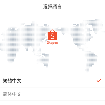
選擇語言
繁體中文
简体中文
頁面無法顯示