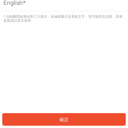
English*
發生錯誤！請登入並再試一次或回到主
頁。
* 自動翻譯結果由第三方提供，未涵蓋圖片及系統文字，並可能存在誤差，若有
差異請以原文為準。
登入
返回首頁
確定
ID: 128f1f0ae-f826-4c67-81cd-09dc279cf972