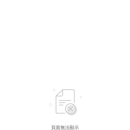
選擇語言
繁體中文
简体中文
頁面無法顯示