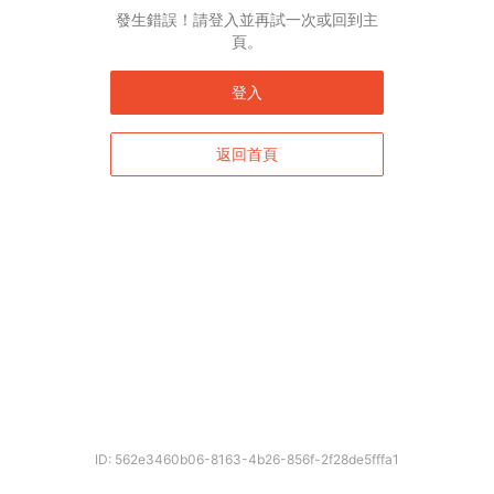
English*
發生錯誤！請登入並再試一次或回到主
頁。
* 自動翻譯結果由第三方提供，未涵蓋圖片及系統文字，並可能存在誤差，若有
差異請以原文為準。
登入
返回首頁
確定
ID: 562e3460b06-8163-4b26-856f-2f28de5fffa1