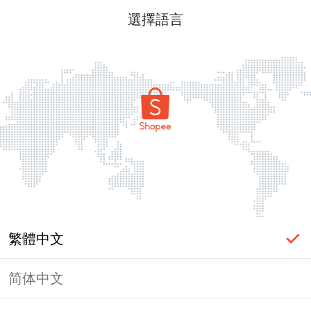
選擇語言
繁體中文
简体中文
頁面無法顯示