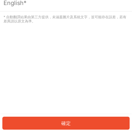
English*
發生錯誤！請登入並再試一次或回到主
頁。
* 自動翻譯結果由第三方提供，未涵蓋圖片及系統文字，並可能存在誤差，若有
差異請以原文為準。
登入
返回首頁
確定
ID: 35254aec3cd-3770-447d-8759-28ae30bc6809