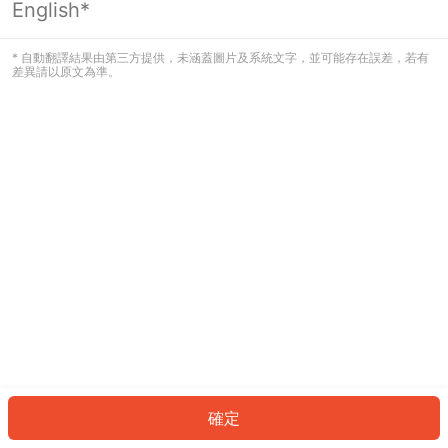
English*
發生錯誤！請登入並再試一次或回到主
頁。
* 自動翻譯結果由第三方提供，未涵蓋圖片及系統文字，並可能存在誤差，若有
差異請以原文為準。
登入
返回首頁
確定
ID: 662e9da565b-248f-49cc-a0df-88819eeb8226