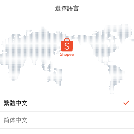
選擇語言
繁體中文
简体中文
頁面無法顯示