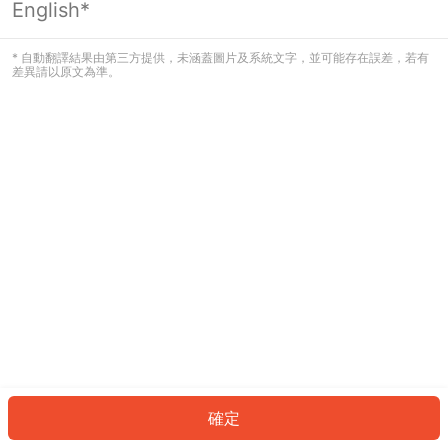
English*
發生錯誤！請登入並再試一次或回到主
頁。
* 自動翻譯結果由第三方提供，未涵蓋圖片及系統文字，並可能存在誤差，若有
差異請以原文為準。
登入
返回首頁
確定
ID: 873d53c8a72-d0f5-4bef-b45c-c78a2919d110