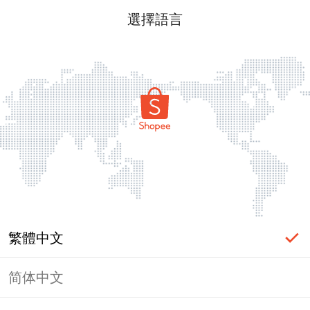
選擇語言
繁體中文
简体中文
頁面無法顯示