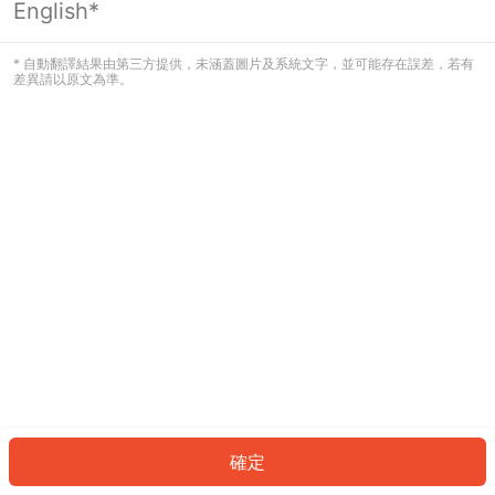
English*
發生錯誤！請登入並再試一次或回到主
頁。
* 自動翻譯結果由第三方提供，未涵蓋圖片及系統文字，並可能存在誤差，若有
差異請以原文為準。
登入
返回首頁
確定
ID: 34748f79cbf-7096-4f9c-a868-33a950950444