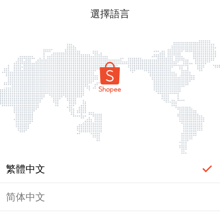
選擇語言
繁體中文
简体中文
頁面無法顯示