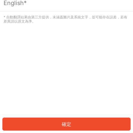
English*
發生錯誤！請登入並再試一次或回到主
頁。
* 自動翻譯結果由第三方提供，未涵蓋圖片及系統文字，並可能存在誤差，若有
差異請以原文為準。
登入
返回首頁
確定
ID: 210a1924936-9c36-4674-9b37-3b8b0538c548