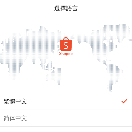
選擇語言
繁體中文
简体中文
頁面無法顯示