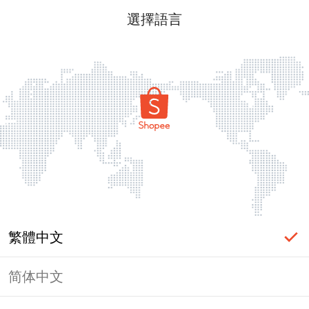
選擇語言
繁體中文
简体中文
頁面無法顯示