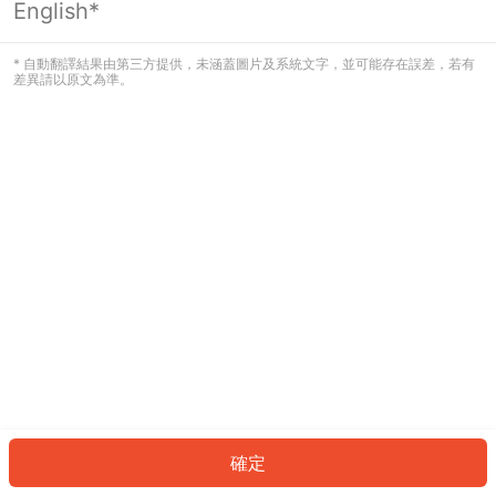
English*
發生錯誤！請登入並再試一次或回到主
頁。
* 自動翻譯結果由第三方提供，未涵蓋圖片及系統文字，並可能存在誤差，若有
差異請以原文為準。
登入
返回首頁
確定
ID: 831b798aeed-50b9-4e58-b1eb-4453b8ea9fe9