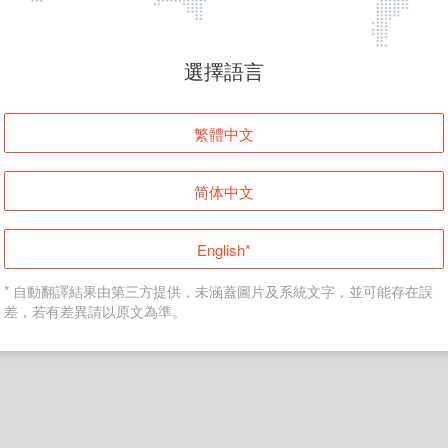
頁面無法顯示
選擇語言
發生錯誤！請登入並再試一次或回到主頁。
繁體中文
登入
简体中文
返回首頁
English*
* 自動翻譯結果由第三方提供，未涵蓋圖片及系統文字，並可能存在誤
差，若有差異請以原文為準。