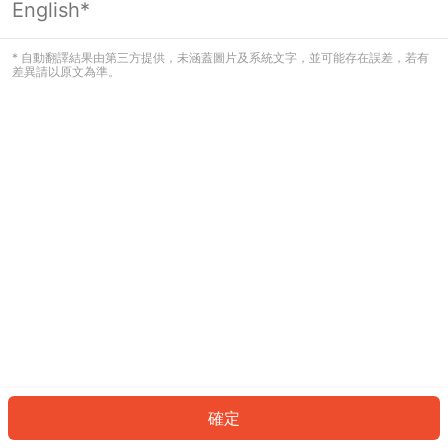
English*
發生錯誤！請登入並再試一次或回到主
頁。
* 自動翻譯結果由第三方提供，未涵蓋圖片及系統文字，並可能存在誤差，若有
差異請以原文為準。
登入
返回首頁
確定
ID: 626f25adc4f-3b49-4ede-b4ab-c78fb9782b06