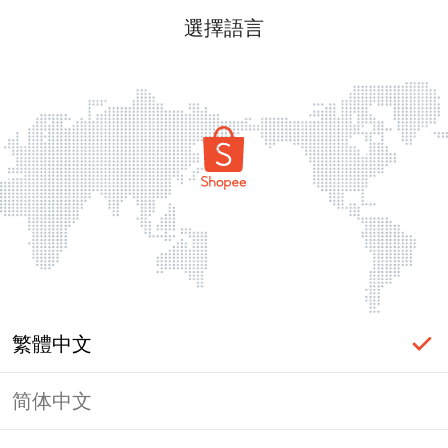
選擇語言
繁體中文
简体中文
頁面無法顯示