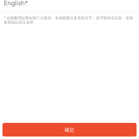
English*
發生錯誤！請登入並再試一次或回到主
頁。
* 自動翻譯結果由第三方提供，未涵蓋圖片及系統文字，並可能存在誤差，若有
差異請以原文為準。
登入
返回首頁
確定
ID: 3134473aa4d-661f-4b93-a231-65924877fea9