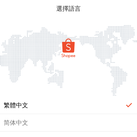
選擇語言
繁體中文
简体中文
頁面無法顯示