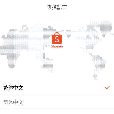
選擇語言
繁體中文
简体中文
頁面無法顯示