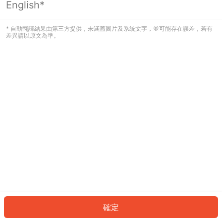
English*
發生錯誤！請登入並再試一次或回到主
頁。
* 自動翻譯結果由第三方提供，未涵蓋圖片及系統文字，並可能存在誤差，若有
差異請以原文為準。
登入
返回首頁
確定
ID: 4672291ec12-c2e6-439f-8fe9-06d4ce03d822