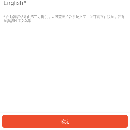
English*
發生錯誤！請登入並再試一次或回到主
頁。
* 自動翻譯結果由第三方提供，未涵蓋圖片及系統文字，並可能存在誤差，若有
差異請以原文為準。
登入
返回首頁
確定
ID: 916fa867134-b32f-4141-a263-210eb429f8d4