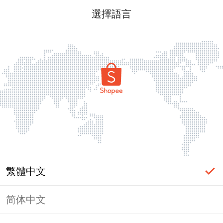
選擇語言
繁體中文
简体中文
頁面無法顯示