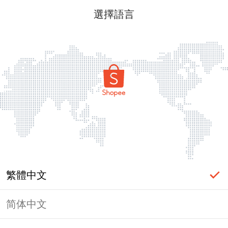
選擇語言
繁體中文
简体中文
頁面無法顯示