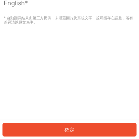
English*
發生錯誤！請登入並再試一次或回到主
頁。
* 自動翻譯結果由第三方提供，未涵蓋圖片及系統文字，並可能存在誤差，若有
差異請以原文為準。
登入
返回首頁
確定
ID: 38e316b5b2-f3ba-4beb-a1de-8852bdb4d4c3