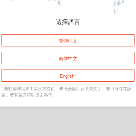
頁面無法顯示
選擇語言
發生錯誤！請登入並再試一次或回到主頁。
繁體中文
登入
简体中文
返回首頁
English*
* 自動翻譯結果由第三方提供，未涵蓋圖片及系統文字，並可能存在誤
差，若有差異請以原文為準。