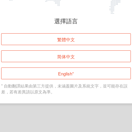
頁面無法顯示
選擇語言
發生錯誤！請登入並再試一次或回到主頁。
繁體中文
登入
简体中文
返回首頁
English*
* 自動翻譯結果由第三方提供，未涵蓋圖片及系統文字，並可能存在誤
差，若有差異請以原文為準。