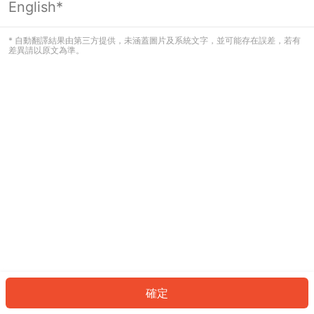
English*
發生錯誤！請登入並再試一次或回到主
頁。
* 自動翻譯結果由第三方提供，未涵蓋圖片及系統文字，並可能存在誤差，若有
差異請以原文為準。
登入
返回首頁
確定
ID: 1007d039727-df37-4600-9b03-2e346238616e