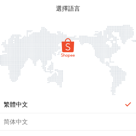
選擇語言
繁體中文
简体中文
頁面無法顯示