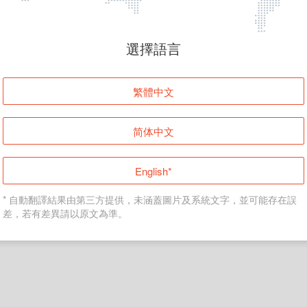
頁面無法顯示
選擇語言
發生錯誤！請登入並再試一次或回到主頁。
繁體中文
登入
简体中文
返回首頁
English*
* 自動翻譯結果由第三方提供，未涵蓋圖片及系統文字，並可能存在誤
差，若有差異請以原文為準。