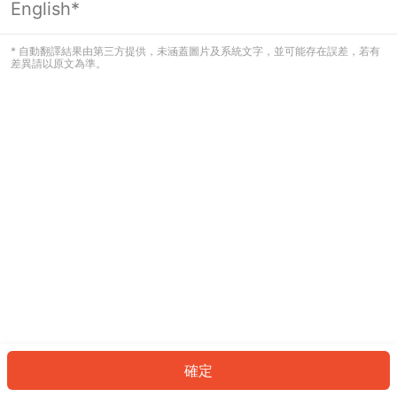
English*
發生錯誤！請登入並再試一次或回到主
頁。
* 自動翻譯結果由第三方提供，未涵蓋圖片及系統文字，並可能存在誤差，若有
差異請以原文為準。
登入
返回首頁
確定
ID: 89248e0c4f4-77f9-4193-a2d1-f21c288d4810