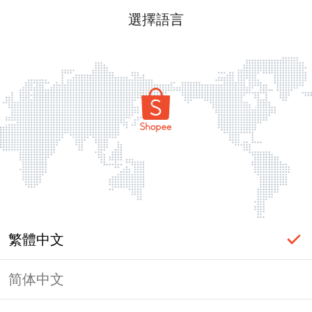
選擇語言
繁體中文
简体中文
頁面無法顯示